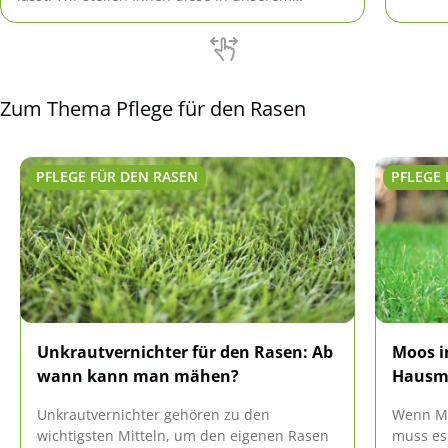
Ratgeber vor.
Zum Thema Pflege für den Rasen
PFLEGE FÜR DEN RASEN
PFLEGE 
Unkrautvernichter für den Rasen: Ab
Moos i
wann kann man mähen?
Hausmi
Unkrautvernichter gehören zu den
Wenn Mo
wichtigsten Mitteln, um den eigenen Rasen
muss es