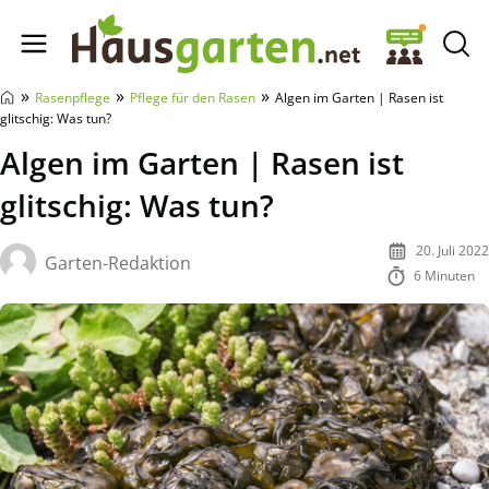
Hausgarten.net
»
»
»
Rasenpflege
Pflege für den Rasen
Algen im Garten | Rasen ist
glitschig: Was tun?
Algen im Garten | Rasen ist
glitschig: Was tun?
20. Juli 2022
Garten-Redaktion
6 Minuten