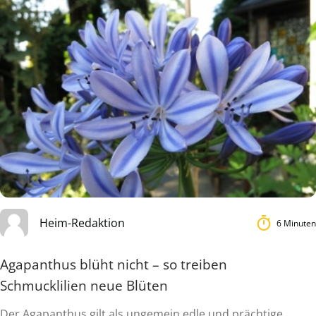
Heim-Redaktion
6 Minuten
Agapanthus blüht nicht – so treiben
Schmucklilien neue Blüten
Der Agapanthus gilt als ungemein edle und prächtige