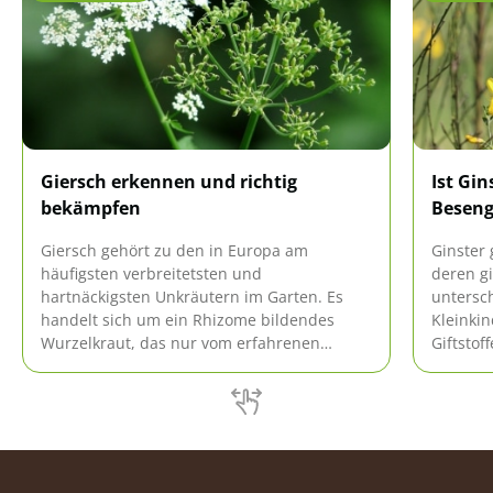
Giersch erkennen und richtig
Ist Gin
bekämpfen
Beseng
Giersch gehört zu den in Europa am
Ginster 
häufigsten verbreitetsten und
deren gi
hartnäckigsten Unkräutern im Garten. Es
untersch
handelt sich um ein Rhizome bildendes
Kleinki
Wurzelkraut, das nur vom erfahrenen
Giftstof
Gärtner einfach zu erkennen ist. Durch die
hervorru
Ähnlichkeit mit anderen Wildkräutern wird
Ginstera
Giersch nicht selten verwechselt.
in der 
untersc