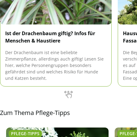
Ist der Drachenbaum giftig? Infos für
Haus
Menschen & Haustiere
Fass
Der Drachenbaum ist eine beliebte
Die Be
Zimmerpflanze, allerdings auch giftig! Lesen Sie
versch
hier, welche Personengruppen besonders
es auf
gefährdet sind und welches Risiko für Hunde
Fassad
und Katzen besteht.
Eine o
Beschä
gewüns
Fassad
Zum Thema Pflege-Tipps
PFLEGE-TIPPS
PFLEGE-