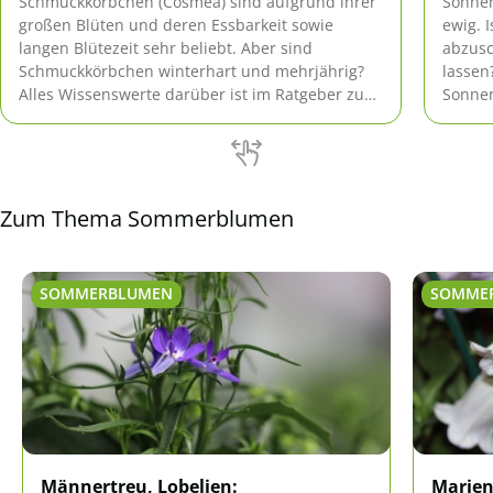
Schmuckkörbchen (Cosmea) sind aufgrund ihrer
Sonnen
großen Blüten und deren Essbarkeit sowie
ewig. 
langen Blütezeit sehr beliebt. Aber sind
abzusc
Schmuckkörbchen winterhart und mehrjährig?
lassen
Alles Wissenswerte darüber ist im Ratgeber zu
Sonnen
erfahren.
reifen
ob Sie
sollten
Zum Thema Sommerblumen
SOMMERBLUMEN
SOMME
Männertreu, Lobelien:
Marien