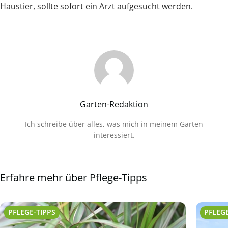
Haustier, sollte sofort ein Arzt aufgesucht werden.
Garten-Redaktion
Ich schreibe über alles, was mich in meinem Garten
interessiert.
Erfahre mehr über Pflege-Tipps
PFLEGE-TIPPS
PFLEGE