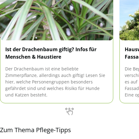
Ist der Drachenbaum giftig? Infos für
Haus
Menschen & Haustiere
Fass
Der Drachenbaum ist eine beliebte
Die Be
Zimmerpflanze, allerdings auch giftig! Lesen Sie
versch
hier, welche Personengruppen besonders
es auf
gefährdet sind und welches Risiko für Hunde
Fassad
und Katzen besteht.
Eine o
Beschä
gewüns
Fassad
Zum Thema Pflege-Tipps