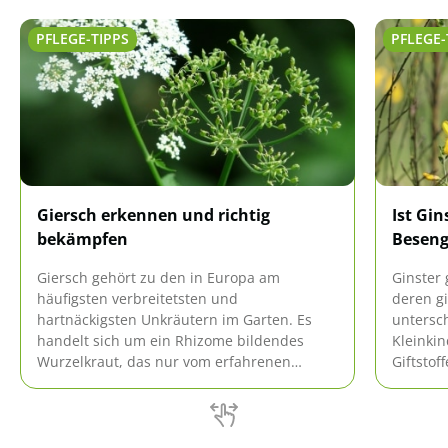
PFLEGE-TIPPS
PFLEGE-
Giersch erkennen und richtig
Ist Gin
bekämpfen
Beseng
Giersch gehört zu den in Europa am
Ginster 
häufigsten verbreitetsten und
deren gi
hartnäckigsten Unkräutern im Garten. Es
untersch
handelt sich um ein Rhizome bildendes
Kleinki
Wurzelkraut, das nur vom erfahrenen
Giftstof
Gärtner einfach zu erkennen ist. Durch die
hervorru
Ähnlichkeit mit anderen Wildkräutern wird
Ginstera
Giersch nicht selten verwechselt.
in der 
untersc