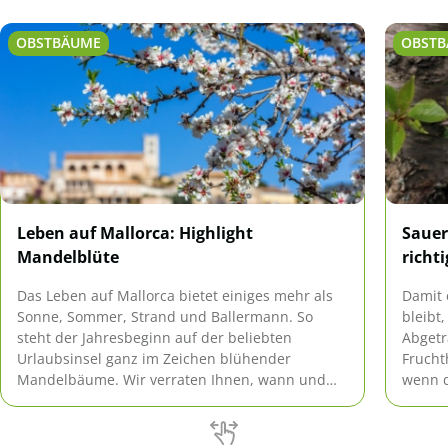
OBSTBÄUME
OBST
Leben auf Mallorca: Highlight
Sauer
Mandelblüte
richt
Das Leben auf Mallorca bietet einiges mehr als
Damit 
Sonne, Sommer, Strand und Ballermann. So
bleibt
steht der Jahresbeginn auf der beliebten
Abgetr
Urlaubsinsel ganz im Zeichen blühender
Frucht
Mandelbäume. Wir verraten Ihnen, wann und
wenn d
wo Sie die Mandelblüte auf Mallorca am besten
kennt.
genießen.