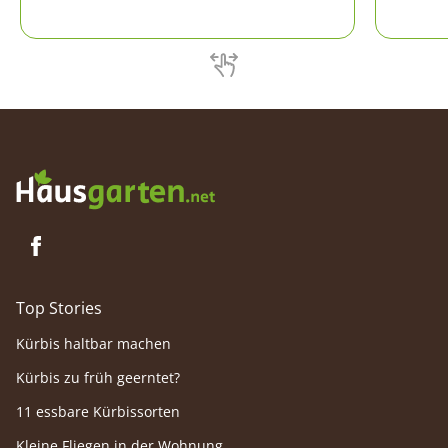
Terrasse gestellt werden. Die Pflege
besteht.
gestaltet sich hier jedoch etwas anders, als
der Pfl
bei im Freien kultivierten Pfirsichbäumen.
Top Stories
Kürbis haltbar machen
Kürbis zu früh geerntet?
11 essbare Kürbissorten
Kleine Fliegen in der Wohnung