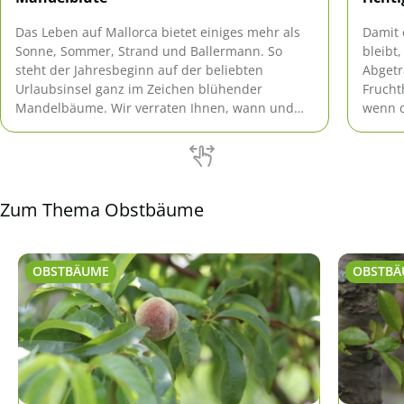
Das Leben auf Mallorca bietet einiges mehr als
Damit 
Sonne, Sommer, Strand und Ballermann. So
bleibt
steht der Jahresbeginn auf der beliebten
Abgetr
Urlaubsinsel ganz im Zeichen blühender
Frucht
Mandelbäume. Wir verraten Ihnen, wann und
wenn d
wo Sie die Mandelblüte auf Mallorca am besten
kennt.
genießen.
Zum Thema Obstbäume
OBSTBÄUME
OBSTBÄ