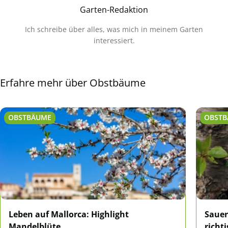
Garten-Redaktion
Ich schreibe über alles, was mich in meinem Garten
interessiert.
Erfahre mehr über Obstbäume
OBSTBÄUME
OBST
Leben auf Mallorca: Highlight
Sauer
Mandelblüte
richt