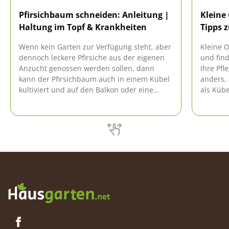
Pfirsichbaum schneiden: Anleitung |
Kleine
Haltung im Topf & Krankheiten
Tipps z
Wenn kein Garten zur Verfügung steht, aber
Kleine 
dennoch leckere Pfirsiche aus der eigenen
und find
Anzucht genossen werden sollen, dann
Ihre Pfl
kann der Pfirsichbaum auch in einem Kübel
anders,
kultiviert und auf den Balkon oder eine
als Küb
Terrasse gestellt werden. Die Pflege
besteht.
gestaltet sich hier jedoch etwas anders, als
der Pfl
bei im Freien kultivierten Pfirsichbäumen.