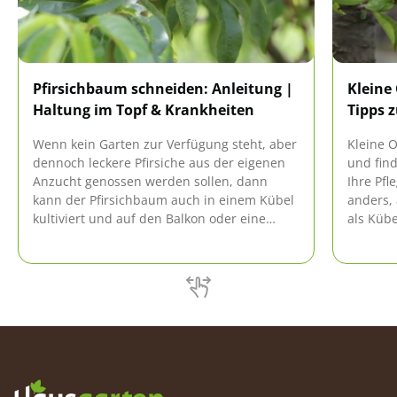
Pfirsichbaum schneiden: Anleitung |
Kleine
Haltung im Topf & Krankheiten
Tipps z
Wenn kein Garten zur Verfügung steht, aber
Kleine 
dennoch leckere Pfirsiche aus der eigenen
und find
Anzucht genossen werden sollen, dann
Ihre Pfl
kann der Pfirsichbaum auch in einem Kübel
anders,
kultiviert und auf den Balkon oder eine
als Küb
Terrasse gestellt werden. Die Pflege
besteht.
gestaltet sich hier jedoch etwas anders, als
der Pfl
bei im Freien kultivierten Pfirsichbäumen.