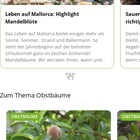
Leben auf Mallorca: Highlight
Sauer
Mandelblüte
richt
Das Leben auf Mallorca bietet einiges mehr als
Damit 
Sonne, Sommer, Strand und Ballermann. So
bleibt
steht der Jahresbeginn auf der beliebten
Abgetr
Urlaubsinsel ganz im Zeichen blühender
Frucht
Mandelbäume. Wir verraten Ihnen, wann und
wenn d
wo Sie die Mandelblüte auf Mallorca am besten
kennt.
genießen.
Zum Thema Obstbäume
OBSTBÄUME
OBSTBÄ