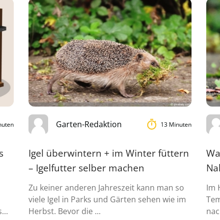
Garten-Redaktion
nuten
13 Minuten
s
Igel überwintern + im Winter füttern
Was
– Igelfutter selber machen
Na
Zu keiner anderen Jahreszeit kann man so
Im 
viele Igel in Parks und Gärten sehen wie im
Tem
s
Herbst. Bevor die ...
nac