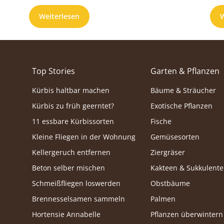
uns
Weiterlesen
W
Top Stories
Garten & Pflanzen
Kürbis haltbar machen
Bäume & Sträucher
Kürbis zu früh geerntet?
Exotische Pflanzen
11 essbare Kürbissorten
Fische
Kleine Fliegen in der Wohnung
Gemüsesorten
Kellergeruch entfernen
Ziergräser
Beton selber mischen
Kakteen & Sukkulent
Schmeißfliegen loswerden
Obstbäume
Brennesselsamen sammeln
Palmen
Hortensie Annabelle
Pflanzen überwintern