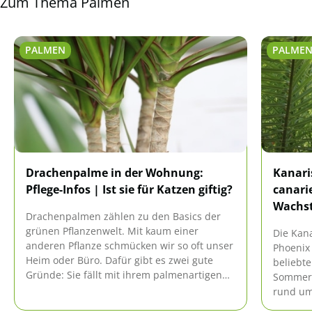
Zum Thema Palmen
PALMEN
PALME
Drachenpalme in der Wohnung:
Kanari
Pflege-Infos | Ist sie für Katzen giftig?
canarie
Wachst
Drachenpalmen zählen zu den Basics der
grünen Pflanzenwelt. Mit kaum einer
Die Kana
anderen Pflanze schmücken wir so oft unser
Phoenix 
Heim oder Büro. Dafür gibt es zwei gute
beliebt
Gründe: Sie fällt mit ihrem palmenartigen
Sommer 
Aussehen angenehm auf, und sie ist
rund um
äußerst pflegeleicht.
Jahr gibt