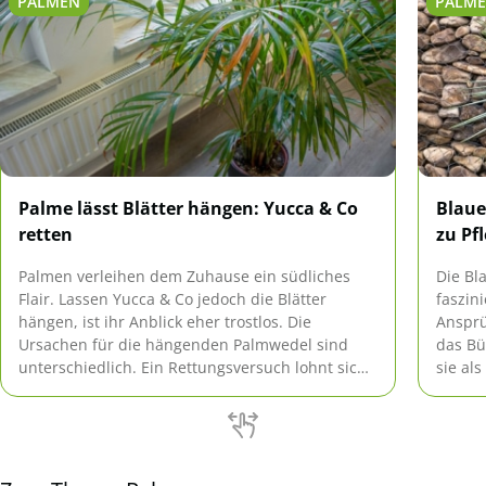
PALMEN
PALM
Palme lässt Blätter hängen: Yucca & Co
Blaue
retten
zu Pf
Palmen verleihen dem Zuhause ein südliches
Die Bla
Flair. Lassen Yucca & Co jedoch die Blätter
faszin
hängen, ist ihr Anblick eher trostlos. Die
Ansprüc
Ursachen für die hängenden Palmwedel sind
das Bü
unterschiedlich. Ein Rettungsversuch lohnt sich
sie al
aber allemal.