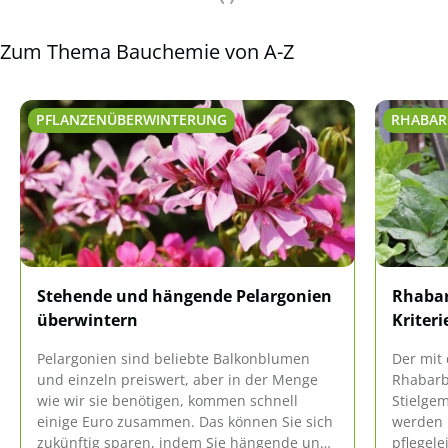
Zum Thema Bauchemie von A-Z
PFLANZENÜBERWINTERUNG
RHABAR
Stehende und hängende Pelargonien
Rhabar
überwintern
Kriteri
Pelargonien sind beliebte Balkonblumen
Der mit
und einzeln preiswert, aber in der Menge
Rhabarbe
wie wir sie benötigen, kommen schnell
Stielgem
einige Euro zusammen. Das können Sie sich
werden k
zukünftig sparen, indem Sie hängende und
pflegele