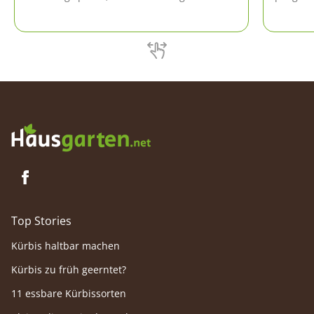
stehende Pelargonien selbst überwintern.
einen ne
Wie das geht, lesen Sie hier!
traditio
Top Stories
Kürbis haltbar machen
Kürbis zu früh geerntet?
11 essbare Kürbissorten