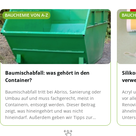
BAUCHEMIE VON A-Z
BAUCH
Baumischabfall: was gehört in den
Silik
Container?
verw
Baumischabfall tritt bei Abriss, Sanierung oder
Acryl 
Umbau auf und muss fachgerecht, meist in
vor al
Containern, entsorgt werden. Dieser Beitrag
Renovi
zeigt, was hineingehört und was nicht
ähneln
hineindarf. Außerdem geben wir Tipps zur
Unters
richtigen Planung und den zu erwartenden
auch d
Kosten einer Containermiete.
besten