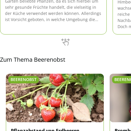
Gärten beliebte Pflanzen, da es sich hierbei um
Himbee
sehr gesunde Früchte handelt, die vielseitig in
wachse
der Küche verwendet werden können. Allerdings
reiche
ist Vorsicht geboten, in welche Umgebung die
Nachba
Blaubeeren gepflanzt werden, denn sie
Doch m
vertragen sich nicht mit allen Pflanznachbarn.
das Be
Die nachstehende Liste gibt Aufschluss über die
schlechten Nachbarn für […]
Zum Thema Beerenobst
BEERENOBST
BEEREN
Pflanzabstand von Erdbeeren,
Brombe