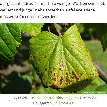
der gesamte Strauch innerhalb weniger Wochen sein Laub
verliert und junge Triebe absterben. Befallene Triebe
müssen sofort entfernt werden.
Jerzy Opioła,
Drepanopeziza ribis a1 (2)
, bearbeitet von
Hausgarten,
CC BY-SA 4.0