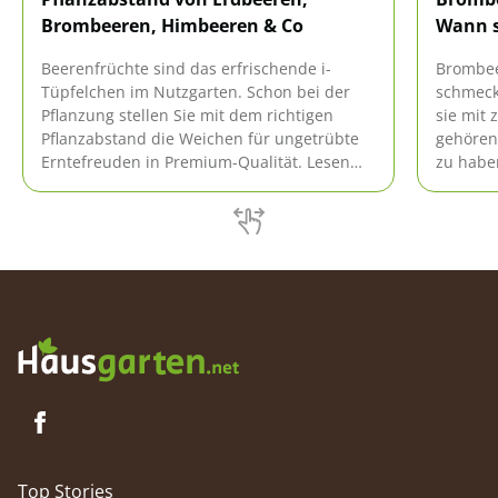
Brombeeren, Himbeeren & Co
Wann s
Beerenfrüchte sind das erfrischende i-
Brombee
Tüpfelchen im Nutzgarten. Schon bei der
schmeck
Pflanzung stellen Sie mit dem richtigen
sie mit 
Pflanzabstand die Weichen für ungetrübte
gehören
Erntefreuden in Premium-Qualität. Lesen
zu habe
Sie in diesem Ratgeber die perfekten
der Pfle
Pflanzabstände in Beet und Balkonkasten
beachtet
für Erdbeeren, Brombeeren, Himbeeren &
Co.
Top Stories