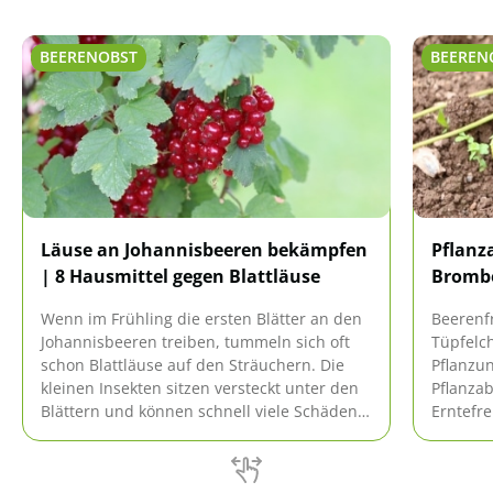
BEERENOBST
BEEREN
Läuse an Johannisbeeren bekämpfen
Pflanz
| 8 Hausmittel gegen Blattläuse
Brombe
Wenn im Frühling die ersten Blätter an den
Beerenfr
Johannisbeeren treiben, tummeln sich oft
Tüpfelc
schon Blattläuse auf den Sträuchern. Die
Pflanzun
kleinen Insekten sitzen versteckt unter den
Pflanza
Blättern und können schnell viele Schäden
Erntefr
anrichten. Deshalb sind Läuse frühzeitig zu
Sie in d
bekämpfen, idealerweise mit natürlichen
Pflanza
Hausmitteln.
für Erd