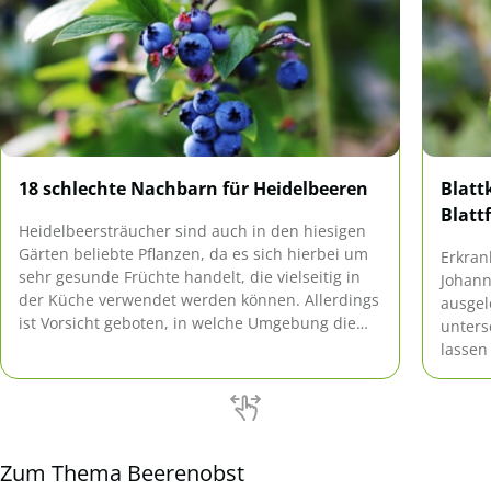
18 schlechte Nachbarn für Heidelbeeren
Blatt
Blatt
Heidelbeersträucher sind auch in den hiesigen
Gärten beliebte Pflanzen, da es sich hierbei um
Erkran
sehr gesunde Früchte handelt, die vielseitig in
Johann
der Küche verwendet werden können. Allerdings
ausgel
ist Vorsicht geboten, in welche Umgebung die
unters
Blaubeeren gepflanzt werden, denn sie
lassen
vertragen sich nicht mit allen Pflanznachbarn.
behebe
Die nachstehende Liste gibt Aufschluss über die
Erkran
schlechten Nachbarn für […]
Zum Thema Beerenobst