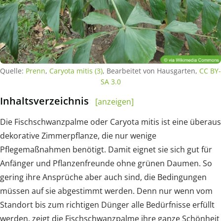
Quelle:
Prenn
,
Caryota mitis (3)
, Bearbeitet von Hausgarten,
CC BY-
SA 3.0
Inhaltsverzeichnis
[anzeigen]
Die Fischschwanzpalme oder Caryota mitis ist eine überaus
dekorative Zimmerpflanze, die nur wenige
Pflegemaßnahmen benötigt. Damit eignet sie sich gut für
Anfänger und Pflanzenfreunde ohne grünen Daumen. So
gering ihre Ansprüche aber auch sind, die Bedingungen
müssen auf sie abgestimmt werden. Denn nur wenn vom
Standort bis zum richtigen Dünger alle Bedürfnisse erfüllt
werden, zeigt die Fischschwanzpalme ihre ganze Schönheit