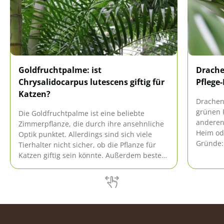
Goldfruchtpalme: ist
Drache
Chrysalidocarpus lutescens giftig für
Pflege-
Katzen?
Drachen
grünen 
Die Goldfruchtpalme ist eine beliebte
anderen
Zimmerpflanze, die durch ihre ansehnliche
Heim ode
Optik punktet. Allerdings sind sich viele
Gründe: 
Tierhalter nicht sicher, ob die Pflanze für
Aussehe
Katzen giftig sein könnte. Außerdem besteht
äußerst 
auch eine Verwechslungsgefahr mit
anderen Palmenarten, die definitiv über
giftige Eigenschaften verfügen.