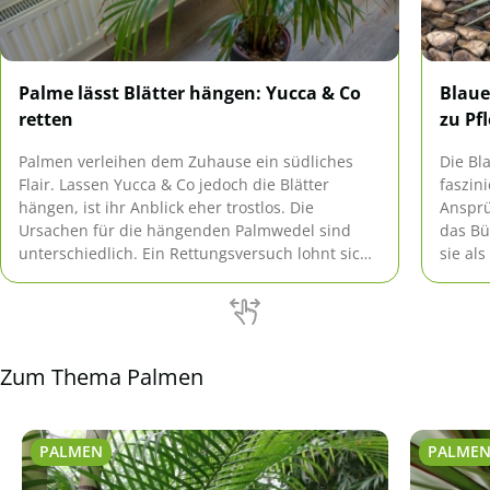
Palme lässt Blätter hängen: Yucca & Co
Blaue
retten
zu Pf
Palmen verleihen dem Zuhause ein südliches
Die Bla
Flair. Lassen Yucca & Co jedoch die Blätter
faszin
hängen, ist ihr Anblick eher trostlos. Die
Ansprüc
Ursachen für die hängenden Palmwedel sind
das Bü
unterschiedlich. Ein Rettungsversuch lohnt sich
sie al
aber allemal.
Zum Thema Palmen
PALMEN
PALME