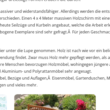
massiver und widerstandsfähiger. Allerdings werden die e
rschieden. Einen 4 x 4 Meter massiven Holzschirm mit ei
 heute Seilzüge und Kurbeln angebaut, welche die Arbeit e
ebogene Exemplare sind sehr gefragt.Â Für jeden Geschmack
 unter die Lupe genommen. Holz ist nach wie vor ein belie
wendung findet. Zwar muss Holz mehr gepflegt werden, als a
ltere Menschen bevorzugen Holzmöbel, wohingegen jüngere 
nd Aluminium- und Polyrattanmöbel sehr angesagt.
möbel, Bezüge und Auflagen,Â Eisenmöbel, Gartenduschen, 
gen und vieles mehr.