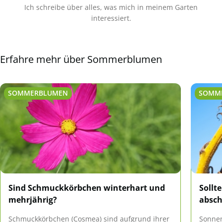
Ich schreibe über alles, was mich in meinem Garten
interessiert.
Erfahre mehr über Sommerblumen
SOMMERBLUMEN
SOMM
Sind Schmuckkörbchen winterhart und
Sollt
mehrjährig?
absc
Schmuckkörbchen (Cosmea) sind aufgrund ihrer
Sonnen