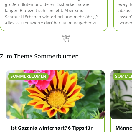
großen Blüten und deren Essbarkeit sowie
ewig. 
langen Blütezeit sehr beliebt. Aber sind
abzusc
Schmuckkörbchen winterhart und mehrjährig?
lassen
Alles Wissenswerte darüber ist im Ratgeber zu
Sonnen
erfahren.
reifen
ob Sie
sollten
Zum Thema Sommerblumen
SOMMERBLUMEN
SOMME
Ist Gazania winterhart? 6 Tipps für
Männer