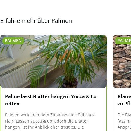
Erfahre mehr über Palmen
PALMEN
PALM
Palme lässt Blätter hängen: Yucca & Co
Blaue
retten
zu Pf
Palmen verleihen dem Zuhause ein südliches
Die Bla
Flair. Lassen Yucca & Co jedoch die Blätter
faszin
hängen, ist ihr Anblick eher trostlos. Die
Ansprüc