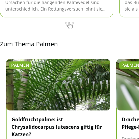
Ursachen für die hängenden Palmwedel sind
das Bü
unterschiedlich. Ein Rettungsversuch lohnt sich
sie al
aber allemal.
Zum Thema Palmen
PALMEN
PALME
Goldfruchtpalme: ist
Drache
Chrysalidocarpus lutescens giftig für
Pflege-
Katzen?
Drachen