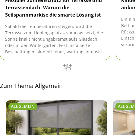
Flexibler Sonnenschutz für Terrasse und
Kinde
Terrassendach: Warum die
ank
Seilspannmarkise die smarte Lösung ist
Ein Ki
Bett u
Sobald die Temperaturen steigen, wird die
Rückzu
Terrasse zum Lieblingsplatz – vorausgesetzt, die
Einsch
Sonne knallt nicht ungebremst aufs Glasdach
verbri
oder in den Wintergarten. Fest installierte
und ge
Beschattungen sind oft teuer, wartungsintensiv
Frage,
oder schlicht unflexibel. Wer Sonne und
Möbelk
Schatten lieber selbst dosieren möchte, greift zu
einem verschiebbaren System. Genau hier spielt
die Seilspannmarkise ihre Stärken aus: Sie lässt
[…]
Zum Thema Allgemein
ALLGEMEIN
ALLGEM