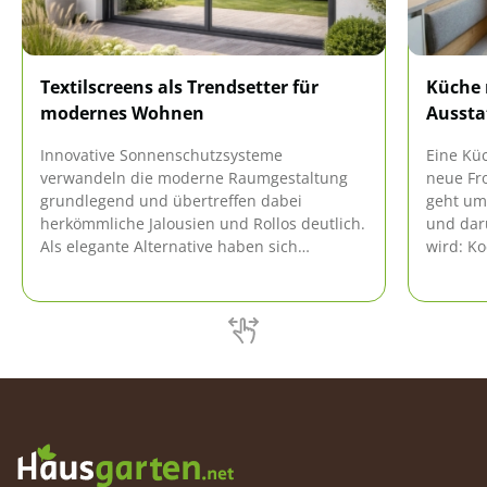
Textilscreens als Trendsetter für
Küche 
modernes Wohnen
Aussta
Innovative Sonnenschutzsysteme
Eine Kü
verwandeln die moderne Raumgestaltung
neue Fr
grundlegend und übertreffen dabei
geht um
herkömmliche Jalousien und Rollos deutlich.
und dar
Als elegante Alternative haben sich
wird: Ko
Textilscreens durchgesetzt, die praktische
Gäste. B
Funktionen mit hohen ästhetischen
untersch
Ansprüchen optimal kombinieren. Moderne
schaffen
Textilscreens vereinen harmonische
wirken 
Raumgestaltung mit effektivem Sonnen- und
Esszimm
Sichtschutz in Wohnräumen. Diese
Gruppen
vielseitigen Lösungen passen sich
hervorragend an verschiedene
architektonische Bedingungen und
persönliche […]