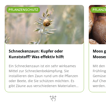
PFLANZENSCHUTZ
PFLANZ
Schneckenzaun: Kupfer oder
Moos g
Kunststoff? Was effektiv hilft
Moosex
Ein Schneckenzaun ist ein sehr wirksames
Mit den
Mittel zur Schneckenbekämpfung. Sie
Frühlin
installieren den Zaun rund um die Pflanzen
Gemüsea
oder Beete, die Sie schützen möchten. Es
Auf Chem
gibt Zäune aus verschiedenen Materialien
werden.
und Größen, wobei Kupfer und Kunststoff
helfen 
häufig angeboten werden.
sieht es
Ratgeber
Schneck