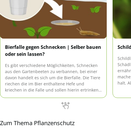
Bierfalle gegen Schnecken | Selber bauen
Schil
oder sein lassen?
Schild
Schädl
Es gibt verschiedene Möglichkeiten, Schnecken
ernähr
aus den Gartenbeeten zu verbannen, bei einer
machen
davon handelt es sich um die Bierfalle. Die Tiere
halt. 
riechen die im Bier enthaltene Hefe und
mit we
kriechen in die Falle und sollen hierin ertrinken.
Zudem ist auch der im Bier enthaltene Alkohol
giftig.
Zum Thema Pflanzenschutz