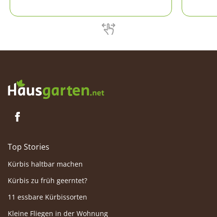
Wer glaubt, diese Optik nur im Frühjahr
von ver
genießen zu können, irrt sich. Das Gewächs
ist nämlich unglaublich sortenreich.
Manche Büsche entfalten ihre Blüten schon
früh, andere bringen wiederum noch im
Spätsommer Farbe in die Gärten.
Top Stories
Kürbis haltbar machen
Kürbis zu früh geerntet?
11 essbare Kürbissorten
Kleine Fliegen in der Wohnung