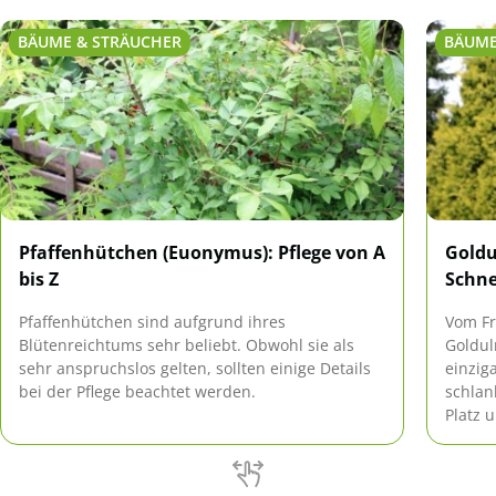
BÄUME & STRÄUCHER
BÄUME
Pfaffenhütchen (Euonymus): Pflege von A
Goldu
bis Z
Schn
Pfaffenhütchen sind aufgrund ihres
Vom Fr
Blütenreichtums sehr beliebt. Obwohl sie als
Goldul
sehr anspruchslos gelten, sollten einige Details
einzig
bei der Pflege beachtet werden.
schlan
Platz 