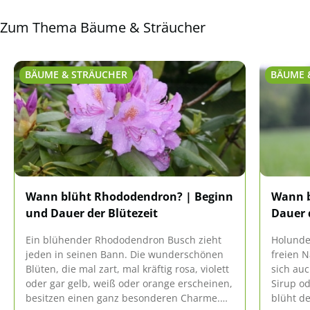
Zum Thema Bäume & Sträucher
BÄUME & STRÄUCHER
BÄUME 
Wann blüht Rhododendron? | Beginn
Wann b
und Dauer der Blütezeit
Dauer 
Ein blühender Rhododendron Busch zieht
Holunde
jeden in seinen Bann. Die wunderschönen
freien N
Blüten, die mal zart, mal kräftig rosa, violett
sich au
oder gar gelb, weiß oder orange erscheinen,
Sirup o
besitzen einen ganz besonderen Charme.
blüht de