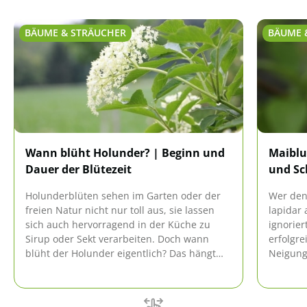
BÄUME & STRÄUCHER
BÄUME 
Wann blüht Holunder? | Beginn und
Maiblu
Dauer der Blütezeit
und Sc
Holunderblüten sehen im Garten oder der
Wer den
freien Natur nicht nur toll aus, sie lassen
lapidar 
sich auch hervorragend in der Küche zu
ignorier
Sirup oder Sekt verarbeiten. Doch wann
erfolgre
blüht der Holunder eigentlich? Das hängt
Neigung
von verschiedenen Faktoren ab.
Vergrei
eine Deu
Diese An