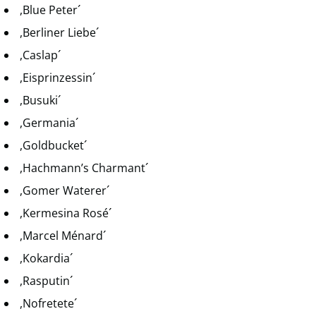
,Blue Peter´
,Berliner Liebe´
,Caslap´
,Eisprinzessin´
,Busuki´
,Germania´
,Goldbucket´
,Hachmann’s Charmant´
,Gomer Waterer´
,Kermesina Rosé´
,Marcel Ménard´
,Kokardia´
,Rasputin´
,Nofretete´