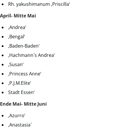
Rh. yakushimanum ‚Priscilla‘
April- Mitte Mai
‚Andrea‘
‚Bengal‘
,Baden-Baden‘
‚Hachmann´s Andrea‘
‚Susan‘
‚Princess Anne‘
‚P.J.M.Elite‘
Stadt Essen‘
Ende Mai- Mitte Juni
‚Azurro‘
,Anastasia´