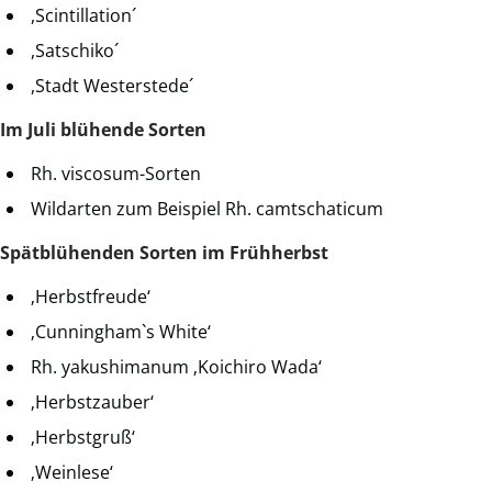
,Scintillation´
,Satschiko´
,Stadt Westerstede´
Im Juli blühende Sorten
Rh. viscosum-Sorten
Wildarten zum Beispiel Rh. camtschaticum
Spätblühenden Sorten im Frühherbst
‚Herbstfreude‘
‚Cunningham`s White‘
Rh. yakushimanum ‚Koichiro Wada‘
‚Herbstzauber‘
‚Herbstgruß‘
‚Weinlese‘