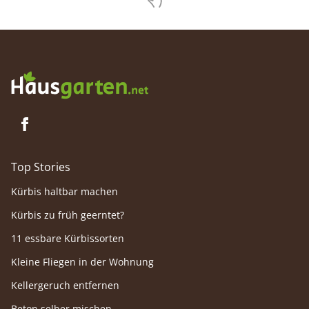
um Pfle
Beet un
Top Stories
Kürbis haltbar machen
Kürbis zu früh geerntet?
11 essbare Kürbissorten
Kleine Fliegen in der Wohnung
Kellergeruch entfernen
Beton selber mischen