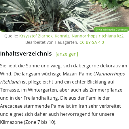
Quelle:
Krzysztof Ziarnek, Kenraiz
,
Nannorrhops ritchiana kz2
,
Bearbeitet von Hausgarten,
CC BY-SA 4.0
Inhaltsverzeichnis
[anzeigen]
Sie liebt die Sonne und wiegt sich dabei gerne dekorativ im
Wind. Die langsam wüchsige Mazari-Palme (
Nannorrhops
ritchiana
) ist pflegeleicht und ein echter Blickfang auf
Terrasse, im Wintergarten, aber auch als Zimmerpflanze
und in der Freilandhaltung. Die aus der Familie der
Arecaceae stammende Palme ist im Iran sehr verbreitet
und eignet sich daher auch hervorragend für unsere
Klimazone (Zone 7 bis 10).