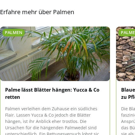
Erfahre mehr über Palmen
PALMEN
PALM
Palme lässt Blätter hängen: Yucca & Co
Blaue
retten
zu Pf
Palmen verleihen dem Zuhause ein südliches
Die Bla
Flair. Lassen Yucca & Co jedoch die Blätter
faszin
hängen, ist ihr Anblick eher trostlos. Die
Ansprüc
Ursachen für die hängenden Palmwedel sind
das Bü
unterschiedlich. Ein Rettungsversuch lohnt sich
sie al