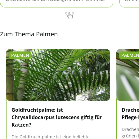
aber allemal.
Zum Thema Palmen
PALMEN
PALME
Goldfruchtpalme: ist
Drache
Chrysalidocarpus lutescens giftig für
Pflege-
Katzen?
Drachen
grünen 
Die Goldfruchtpalme ist eine beliebte