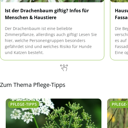
Ist der Drachenbaum giftig? Infos für
Haus
Menschen & Haustiere
Fass
Der Drachenbaum ist eine beliebte
Die Be
Zimmerpflanze, allerdings auch giftig! Lesen Sie
versch
hier, welche Personengruppen besonders
es auf
gefährdet sind und welches Risiko für Hunde
Fassad
und Katzen besteht.
Eine o
Beschä
gewüns
Fassad
Zum Thema Pflege-Tipps
PFLEGE-TIPPS
PFLEGE-