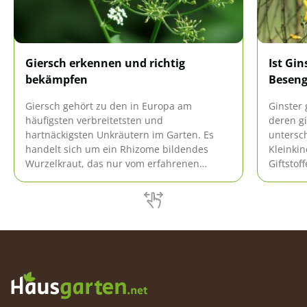
Giersch erkennen und richtig
Ist Gin
bekämpfen
Beseng
Giersch gehört zu den in Europa am
Ginster 
häufigsten verbreitetsten und
deren gi
hartnäckigsten Unkräutern im Garten. Es
untersch
handelt sich um ein Rhizome bildendes
Kleinki
Wurzelkraut, das nur vom erfahrenen
Giftstof
Gärtner einfach zu erkennen ist. Durch die
hervorru
Ähnlichkeit mit anderen Wildkräutern wird
Ginstera
Giersch nicht selten verwechselt.
in der 
untersc