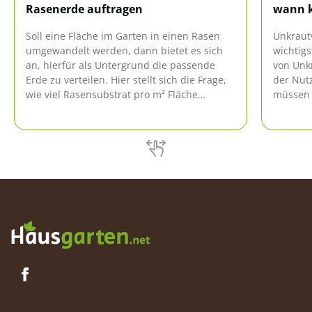
Rasenerde auftragen
wann 
Soll eine Fläche im Garten in einen Rasen
Unkraut
umgewandelt werden, dann bietet es sich
wichtig
an, hierfür als Untergrund die passende
von Unkr
Erde zu verteilen. Hier stellt sich die Frage,
der Nut
wie viel Rasensubstrat pro m² Fläche
müssen 
benötigt wird. Es spielt keine Rolle, ob
den Erfo
danach Rollrasen oder Aussaat verwendet
garantie
wird.