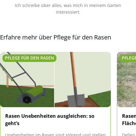
Ich schreibe über alles, was mich in meinem Garten
interessiert.
Erfahre mehr über Pflege für den Rasen
PFLEGE FÜR DEN RASEN
PFLEG
Rasen Unebenheiten ausgleichen: so
Rasen
geht’s
Fläch
Unebenheiten im Rasen sind störend und stellen
Dellen