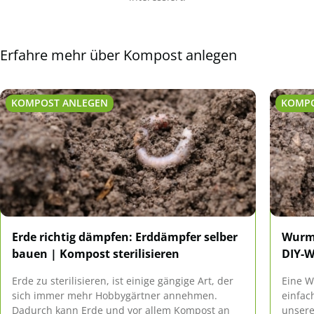
Erfahre mehr über Kompost anlegen
KOMPOST ANLEGEN
KOMPO
Erde richtig dämpfen: Erddämpfer selber
Wurmk
bauen | Kompost sterilisieren
DIY-
Erde zu sterilisieren, ist einige gängige Art, der
Eine W
sich immer mehr Hobbygärtner annehmen.
einfach
Dadurch kann Erde und vor allem Kompost an
unsere