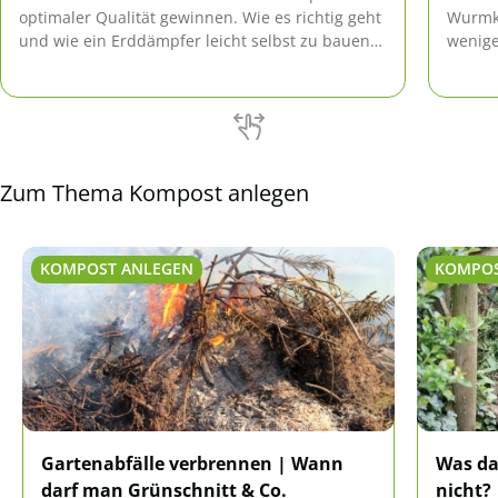
optimaler Qualität gewinnen. Wie es richtig geht
Wurmko
und wie ein Erddämpfer leicht selbst zu bauen
wenige
ist, erklärt der Gartenexperte.
Zum Thema Kompost anlegen
KOMPOST ANLEGEN
KOMPOS
Gartenabfälle verbrennen | Wann
Was da
darf man Grünschnitt & Co.
nicht? 