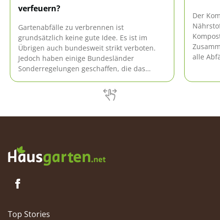
verfeuern?
Der Komp
Nährstof
Gartenabfälle zu verbrennen ist
Kompost,
grundsätzlich keine gute Idee. Es ist im
Zusamme
Übrigen auch bundesweit strikt verboten.
alle Abf
Jedoch haben einige Bundesländer
Falsche
Sonderregelungen geschaffen, die das
begünst
Verbrennen zu bestimmten Zeiten und
Schaden
unter bestimmten erlauben. Was es
darüber zu wissen gilt, steht hier.
Top Stories