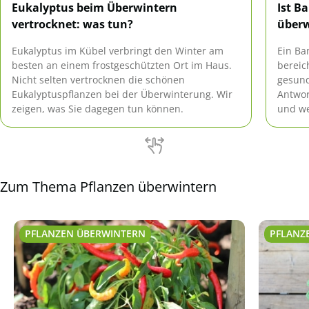
Eukalyptus beim Überwintern
Ist B
vertrocknet: was tun?
über
Eukalyptus im Kübel verbringt den Winter am
Ein Ba
besten an einem frostgeschützten Ort im Haus.
bereic
Nicht selten vertrocknen die schönen
gesund
Eukalyptuspflanzen bei der Überwinterung. Wir
Antwor
zeigen, was Sie dagegen tun können.
und we
Zum Thema Pflanzen überwintern
PFLANZEN ÜBERWINTERN
PFLANZ