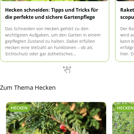
Hecken schneiden: Tipps und Tricks für
Raket
die perfekte und sichere Gartenpflege
scopu
Das Schneiden von Hecken gehört zu den
Der Ra
wichtigsten Aufgaben, um den Garten in einem
wird a
gepflegten Zustand zu halten. Dabei erfüllen
kann b
Hecken eine Vielzahl an Funktionen – ob als
erfolg
Sichtschutz oder gar ästhetisches
hier. D
Gestaltungselement. Doch wann ist der richtige
Wachst
Zeitpunkt zum Schneiden? Welche Werkzeuge
eignen sich am besten und wie lassen sich auch
hohe Hecken sicher […]
Zum Thema Hecken
HECKEN
HECKEN