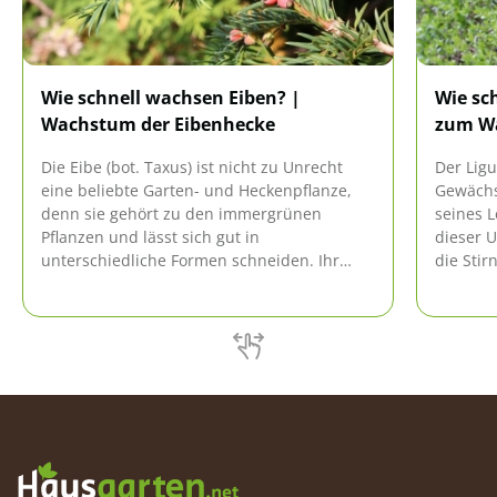
Wie schnell wachsen Eiben? |
Wie sch
Wachstum der Eibenhecke
zum W
Die Eibe (bot. Taxus) ist nicht zu Unrecht
Der Ligu
eine beliebte Garten- und Heckenpflanze,
Gewächs
denn sie gehört zu den immergrünen
seines L
Pflanzen und lässt sich gut in
dieser 
unterschiedliche Formen schneiden. Ihr
die Stir
Wachstum ist abhängig vom Standort und
werden. 
der Pflege.
Zuwachs