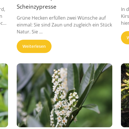
Scheinzypresse
rd,
In 
n
Kir
Grüne Hecken erfüllen zwei Wünsche auf
och
hie
einmal: Sie sind Zaun und zugleich ein Stück
imm
Natur. Sie ...
W
Weiterlesen