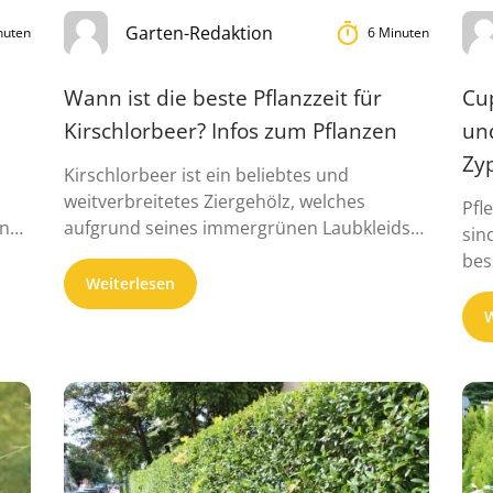
Garten-Redaktion
nuten
6 Minuten
Wann ist die beste Pflanzzeit für
Cup
Kirschlorbeer? Infos zum Pflanzen
un
Zy
Kirschlorbeer ist ein beliebtes und
weitverbreitetes Ziergehölz, welches
Pfl
üne
aufgrund seines immergrünen Laubkleids
sin
überwiegend für Hecken genutzt wird. ...
bes
Weiterlesen
W