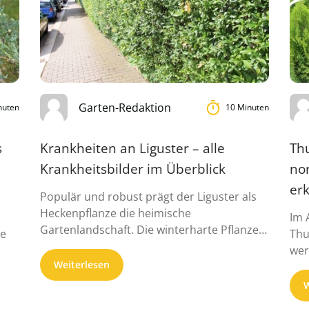
Garten-Redaktion
nuten
10 Minuten
s
Krankheiten an Liguster – alle
Th
Krankheitsbilder im Überblick
no
erk
Populär und robust prägt der Liguster als
Heckenpflanze die heimische
Im 
Gartenlandschaft. Die winterharte Pflanze
ne
Thu
ist für Anfä...
wer
Weiterlesen
soll
W