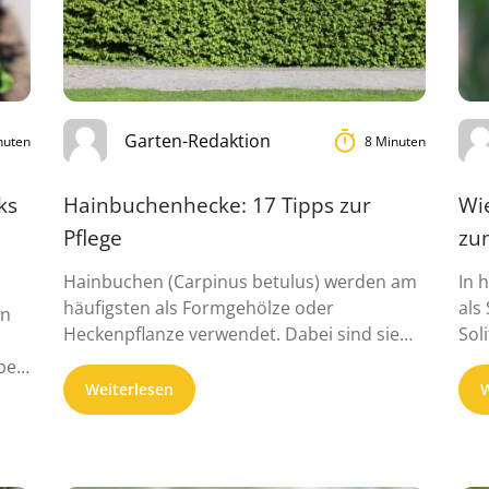
Garten-Redaktion
nuten
8 Minuten
ks
Hainbuchenhecke: 17 Tipps zur
Wi
Pflege
zu
Hainbuchen (Carpinus betulus) werden am
In 
häufigsten als Formgehölze oder
als
en
Heckenpflanze verwendet. Dabei sind sie
Sol
eigentlich gar keine Buchen, ...
sch
bei
Weiterlesen
W