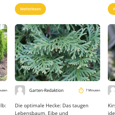
Mischhecke ...
ver
Weiterlesen
W
Garten-Redaktion
nuten
7 Minuten
lb:
Die optimale Hecke: Das taugen
Kir
Lebensbaum, Eibe und
ide