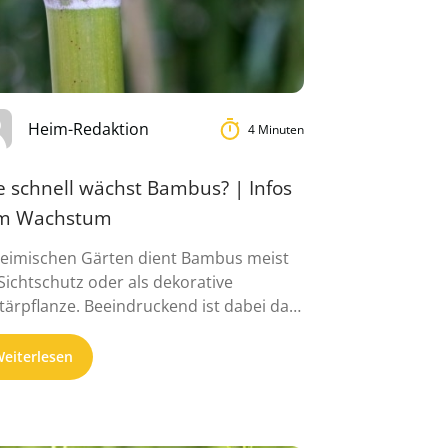
Heim-Redaktion
4 Minuten
e schnell wächst Bambus? | Infos
m Wachstum
heimischen Gärten dient Bambus meist
 Sichtschutz oder als dekorative
itärpflanze. Beeindruckend ist dabei das
nelle Wachstum, ...
eiterlesen