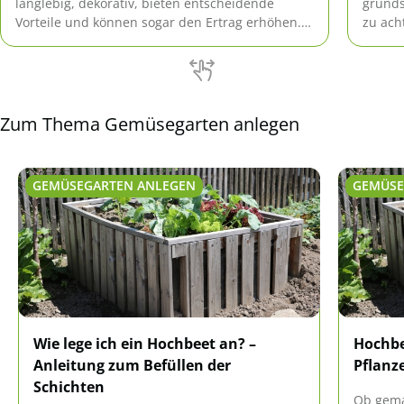
langlebig, dekorativ, bieten entscheidende
grunds
Vorteile und können sogar den Ertrag erhöhen.
zu ach
Wie es funktioniert, erklären wir hier.
viele V
Zum Thema Gemüsegarten anlegen
GEMÜSEGARTEN ANLEGEN
GEMÜSE
Wie lege ich ein Hochbeet an? –
Hochbe
Anleitung zum Befüllen der
Pflanze
Schichten
Ob gema