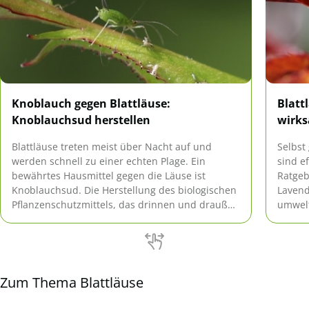
Knoblauch gegen Blattläuse:
Blatt
Knoblauchsud herstellen
wirk
Blattläuse treten meist über Nacht auf und
Selbst
werden schnell zu einer echten Plage. Ein
sind e
bewährtes Hausmittel gegen die Läuse ist
Ratgeb
Knoblauchsud. Die Herstellung des biologischen
Lavend
Pflanzenschutzmittels, das drinnen und draußen
umwel
angewendet werden kann, ist einfach.
Läusen
Zum Thema Blattläuse