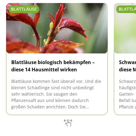
BLATTLÄUSE
BLATTL
Blattläuse biologisch bekämpfen –
Schwar
diese 14 Hausmittel wirken
diese M
Blattläuse kommen fast überall vor. Und die
Schwarz
kleinen Schädlinge sind nicht unbedingt
häufigs
sehr wählerisch. Sie saugen den
Garten-
Pflanzensaft aus und können dadurch
Befall t
großen Schaden anrichten. Doch Sie
Pflanze 
müssen nicht gleich zu chemischen Mitteln
nicht z
greifen. Es gibt eine ganze Reihe an
nötig. 
wirksamen, biologischen Mitteln, um
welche H
Blattläuse effektiv zu bekämpfen.
verraten