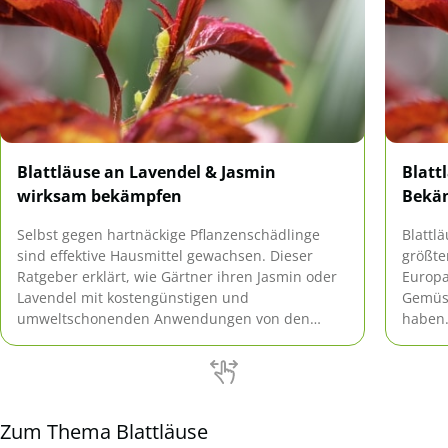
Blattläuse an Lavendel & Jasmin
Blatt
wirksam bekämpfen
Bekä
Selbst gegen hartnäckige Pflanzenschädlinge
Blattl
sind effektive Hausmittel gewachsen. Dieser
größte
Ratgeber erklärt, wie Gärtner ihren Jasmin oder
Europa
Lavendel mit kostengünstigen und
Gemüse
umweltschonenden Anwendungen von den
haben.
Läusen befreien.
die ung
Zum Thema Blattläuse