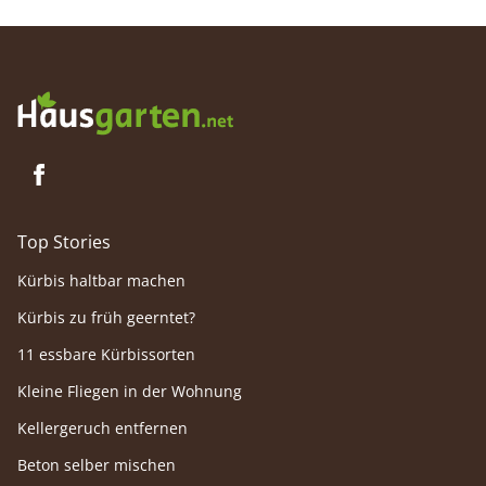
schnelles Handeln gefragt!
verraten
Top Stories
Kürbis haltbar machen
Kürbis zu früh geerntet?
11 essbare Kürbissorten
Kleine Fliegen in der Wohnung
Kellergeruch entfernen
Beton selber mischen