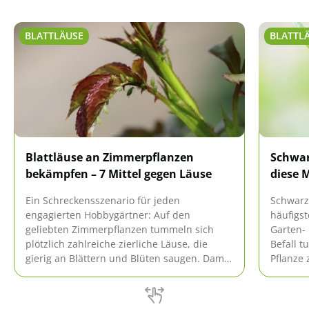
BLATTLÄUSE
BLATTL
Blattläuse an Zimmerpflanzen
Schwar
bekämpfen – 7 Mittel gegen Läuse
diese M
Ein Schreckensszenario für jeden
Schwarz
engagierten Hobbygärtner: Auf den
häufigs
geliebten Zimmerpflanzen tummeln sich
Garten-
plötzlich zahlreiche zierliche Läuse, die
Befall t
gierig an Blättern und Blüten saugen. Damit
Pflanze 
der Befall der gefürchteten Blattläuse nicht
nicht z
die idyllische Pflanzenpracht auf den
nötig. 
Fensterbänken zunichte macht, ist jetzt
welche H