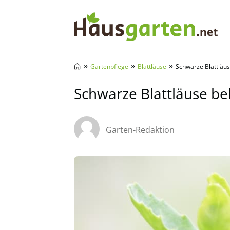
Hausgarten.net
»
»
»
Gartenpflege
Blattläuse
Schwarze Blattläus
Schwarze Blattläuse be
Garten-Redaktion