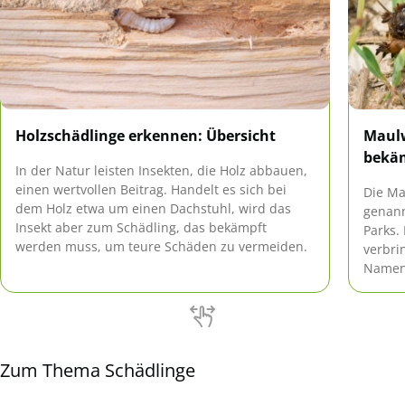
Holzschädlinge erkennen: Übersicht
Maulw
bekäm
In der Natur leisten Insekten, die Holz abbauen,
einen wertvollen Beitrag. Handelt es sich bei
Die Ma
dem Holz etwa um einen Dachstuhl, wird das
genann
Insekt aber zum Schädling, das bekämpft
Parks.
werden muss, um teure Schäden zu vermeiden.
verbri
Namen 
zu bek
notwen
Zum Thema Schädlinge