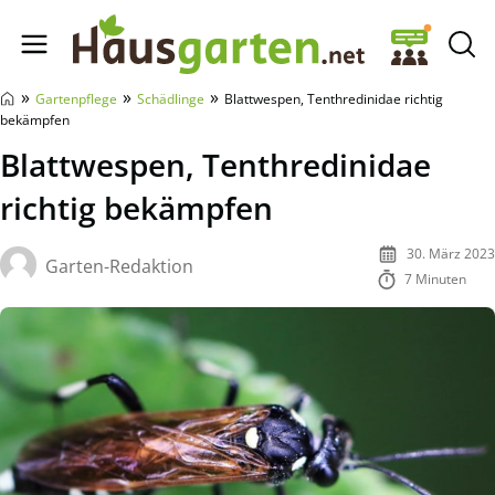
Hausgarten.net
»
»
»
Gartenpflege
Schädlinge
Blattwespen, Tenthredinidae richtig
bekämpfen
Blattwespen, Tenthredinidae
richtig bekämpfen
30. März 2023
Garten-Redaktion
7 Minuten