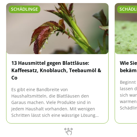
SCHÄDLINGE
SCHÄDL
13 Hausmittel gegen Blattläuse:
Wie Si
Kaffeesatz, Knoblauch, Teebaumöl &
bekämp
Co
Beginnt
lassen d
Es gibt eine Bandbreite von
sich war
Haushaltsmitteln, die Blattläusen den
warmen 
Garaus machen. Viele Produkte sind in
Schädlin
jedem Haushalt vorhanden. Mit wenigen
Freien a
Schritten lässt sich eine wässrige Lösung
Spinnmi
herstellen, mit der die Pflanze direkt
eingesprüht wird.