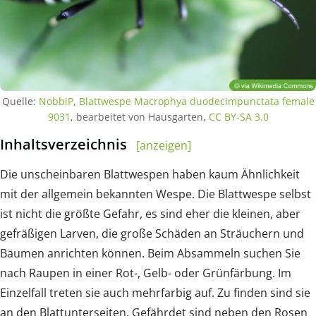
Quelle:
NobbiP
,
Blattwespe Macrophya duodecimpunctata female
9031
, bearbeitet von Hausgarten,
CC BY-SA 3.0
Inhaltsverzeichnis
[anzeigen]
Die unscheinbaren Blattwespen haben kaum Ähnlichkeit
mit der allgemein bekannten Wespe. Die Blattwespe selbst
ist nicht die größte Gefahr, es sind eher die kleinen, aber
gefräßigen Larven, die große Schäden an Sträuchern und
Bäumen anrichten können. Beim Absammeln suchen Sie
nach Raupen in einer Rot-, Gelb- oder Grünfärbung. Im
Einzelfall treten sie auch mehrfarbig auf. Zu finden sind sie
an den Blattunterseiten. Gefährdet sind neben den Rosen