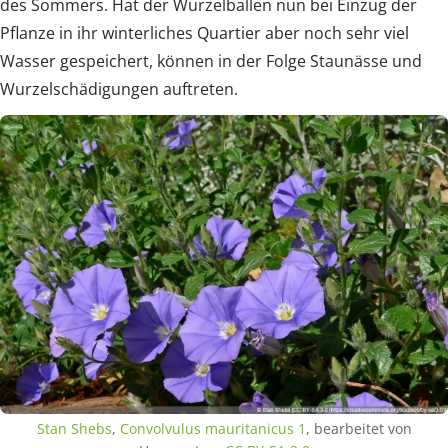
des Sommers. Hat der Wurzelballen nun bei Einzug der
Pflanze in ihr winterliches Quartier aber noch sehr viel
Wasser gespeichert, können in der Folge Staunässe und
Wurzelschädigungen auftreten.
Stan Shebs
,
Convolvulus mauritanicus 1
, bearbeitet von