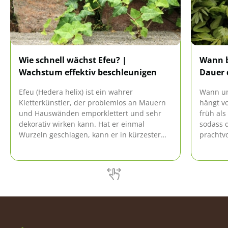
Wie schnell wächst Efeu? |
Wann b
Wachstum effektiv beschleunigen
Dauer 
Efeu (Hedera helix) ist ein wahrer
Wann un
Kletterkünstler, der problemlos an Mauern
hängt vo
und Hauswänden emporklettert und sehr
früh als
dekorativ wirken kann. Hat er einmal
sodass d
Wurzeln geschlagen, kann er in kürzester
prachtv
Zeit große Flächen regelrecht überwuchern.
verwand
Man kann ihm förmlich beim Wachsen
zusehen.