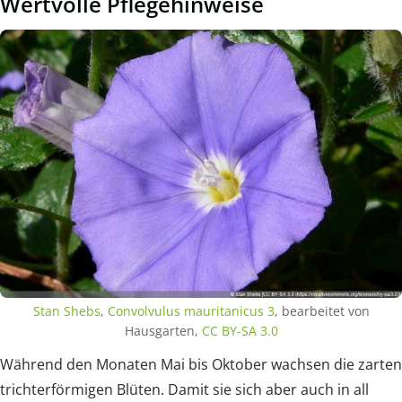
Wertvolle Pflegehinweise
Stan Shebs
,
Convolvulus mauritanicus 3
, bearbeitet von
Hausgarten,
CC BY-SA 3.0
Während den Monaten Mai bis Oktober wachsen die zarten
trichterförmigen Blüten. Damit sie sich aber auch in all