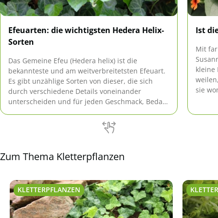
Efeuarten: die wichtigsten Hedera Helix-
Ist d
Sorten
Mit fa
Susann
Das Gemeine Efeu (Hedera helix) ist die
kleine
bekannteste und am weitverbreitetsten Efeuart.
weilen
Es gibt unzählige Sorten von dieser, die sich
sie wom
durch verschiedene Details voneinander
eindeu
unterscheiden und für jeden Geschmack, Bedarf
und Anspruch das Passende bieten.
Zum Thema Kletterpflanzen
KLETTERPFLANZEN
KLETTE