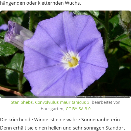
hängenden oder kletternden Wuchs.
Stan Shebs
,
Convolvulus mauritanicus 3
, bearbeitet von
Hausgarten,
CC BY-SA 3.0
Die kriechende Winde ist eine wahre Sonnenanbeterin.
Denn erhält sie einen hellen und sehr sonnigen Standort