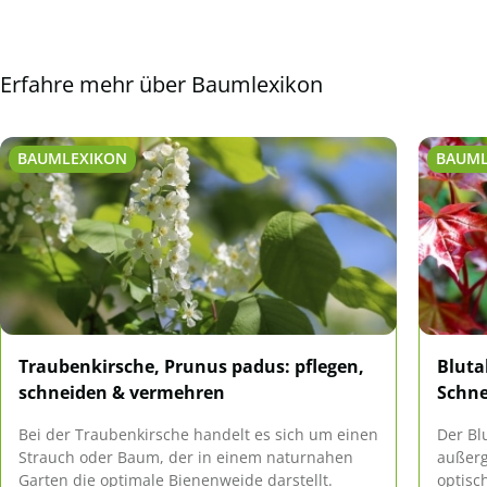
Erfahre mehr über Baumlexikon
BAUMLEXIKON
BAUML
Traubenkirsche, Prunus padus: pflegen,
Bluta
schneiden & vermehren
Schne
Bei der Traubenkirsche handelt es sich um einen
Der Bl
Strauch oder Baum, der in einem naturnahen
außerg
Garten die optimale Bienenweide darstellt.
optisc