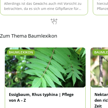
Allerdings ist das Gewächs auch mit Vorsicht zu
hierzu
betrachten, da es sich um eine Giftpflanze für
Pflanz
Pferde handelt. Dennoch ist sie beliebt in den
diesen
hiesigen bunten Hecken.
hier.
Zum Thema Baumlexikon
BAUMLEXIKON
BAUMLE
Essigbaum, Rhus typhina | Pflege
Nektar
von A – Z
den ric
Zeit