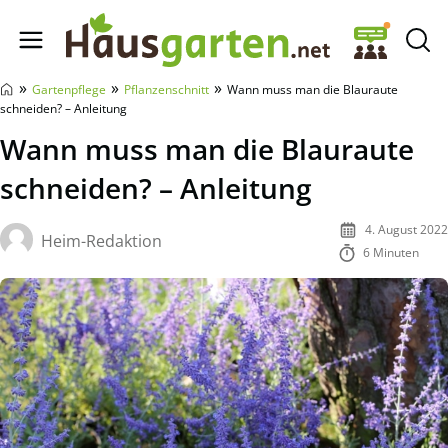
Hausgarten.net
»
»
»
Gartenpflege
Pflanzenschnitt
Wann muss man die Blauraute
schneiden? – Anleitung
Wann muss man die Blauraute
schneiden? – Anleitung
4. August 2022
Heim-Redaktion
6 Minuten