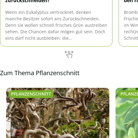
zurückschneiden?
den r
Wenn ein Eukalyptus vertrocknet, denken
Brombe
manche Besitzer sofort ans Zurückschneiden.
Frücht
Denn sie wollen schnell frisches Grün austreiben
im Win
sehen. Die Chancen dafür mögen gut sein. Doch
rechtz
eins darf nicht ausbleiben: die
Schnit
Ursachenforschung! Sonst beginnt ein neuer
mehr t
Kreislauf von Vertrocknen und Schneiden.
erzoge
Zum Thema Pflanzenschnitt
PFLANZENSCHNITT
PFLANZ