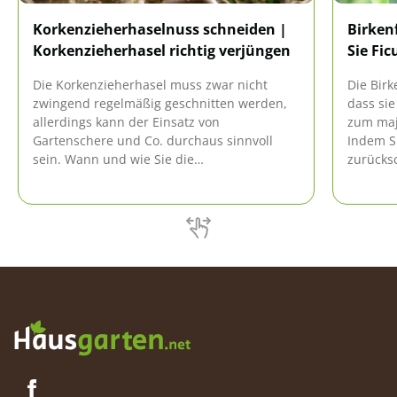
Korkenzieherhaselnuss schneiden |
Birken
Korkenzieherhasel richtig verjüngen
Sie Fi
Die Korkenzieherhasel muss zwar nicht
Die Birk
zwingend regelmäßig geschnitten werden,
dass sie
allerdings kann der Einsatz von
zum maj
Gartenschere und Co. durchaus sinnvoll
Indem Si
sein. Wann und wie Sie die
zurücks
Korkenzieherhasel am besten schneiden,
Wachstu
können Sie hier nachlesen!
Anleitung
benjamin
verjüng