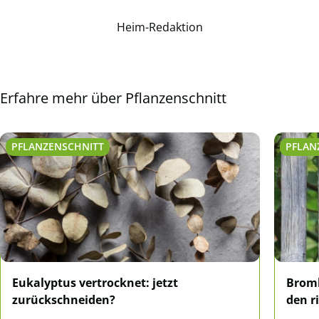
Heim-Redaktion
Erfahre mehr über Pflanzenschnitt
PFLANZENSCHNITT
PFLAN
Eukalyptus vertrocknet: jetzt
Bromb
zurückschneiden?
den r