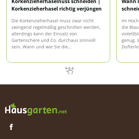
Korkenzieherhaselnuss schneiden |
Wann m
Korkenzieherhasel richtig verjüngen
schnei
Die Korkenzieherhasel muss zwar nicht
Im Hoch
zwingend regelmäßig geschnitten werden,
die Blau
allerdings kann der Einsatz von
violettb
Gartenschere und Co. durchaus sinnvoll
genug, s
sein. Wann und wie Sie die
Dufterle
Korkenzieherhasel am besten schneiden,
wann di
können Sie hier nachlesen!
werden s
Gartenex