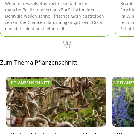
Wenn ein Eukalyptus vertrocknet, denken
Brombe
manche Besitzer sofort ans Zurückschneiden.
Frücht
Denn sie wollen schnell frisches Grün austreiben
im Win
sehen. Die Chancen dafür mögen gut sein. Doch
rechtz
eins darf nicht ausbleiben: die
Schnit
Ursachenforschung! Sonst beginnt ein neuer
mehr t
Kreislauf von Vertrocknen und Schneiden.
erzoge
Zum Thema Pflanzenschnitt
PFLANZENSCHNITT
PFLANZ