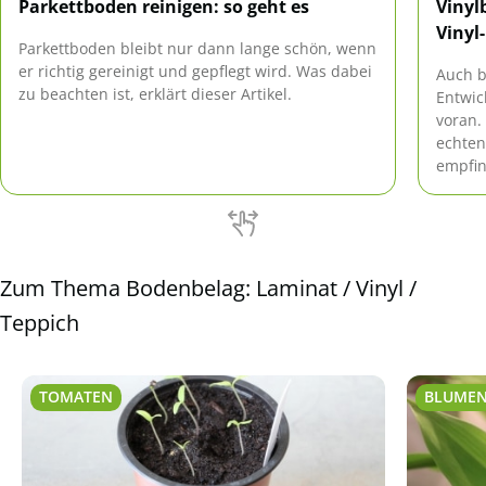
Parkettboden reinigen: so geht es
Vinyl
Vinyl
Parkettboden bleibt nur dann lange schön, wenn
er richtig gereinigt und gepflegt wird. Was dabei
Auch b
zu beachten ist, erklärt dieser Artikel.
Entwic
voran.
echten
empfin
gibt e
Möglic
können
verleg
selbst
Zum Thema Bodenbelag: Laminat / Vinyl /
erhältl
Teppich
TOMATEN
BLUME