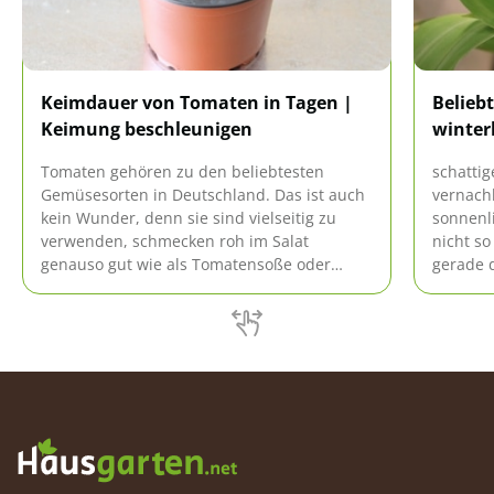
Keimdauer von Tomaten in Tagen |
Belieb
Keimung beschleunigen
winter
Tomaten gehören zu den beliebtesten
schattig
Gemüsesorten in Deutschland. Das ist auch
vernachl
kein Wunder, denn sie sind vielseitig zu
sonnenl
verwenden, schmecken roh im Salat
nicht so
genauso gut wie als Tomatensoße oder
gerade 
Suppe. Am besten schmecken sie natürlich
Sommer 
aus dem eigenen Garten.
Wir emp
Schatte
Standor