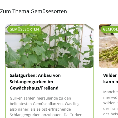
Zum Thema Gemüsesorten
GEMÜSESORTEN
GEMÜSE
Salatgurken: Anbau von
Wilder
Schlangengurken im
kann 
Gewächshaus/Freiland
Manchm
merkwür
Gurken zählen hierzulande zu den
Wilden S
beliebtesten Gemüsepflanzen. Was liegt
der fra
also näher, als selbst erfrischende
des bois
Schlangengurken anzubauen. Da Gurken