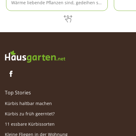
nicht u
Wärme liebende Pflanzen sind, gedeihen sie
jungen 
hervorragend im Gewächshaus. Wer kein
Wildpfla
Gewächshaus hat, kann verschiedene
stammt 
Sorten auch im Freiland kultivieren. Was Sie
beim Anbau von Gurken beachten sollten,
erfahren Sie hier.
Top Stories
Kürbis haltbar machen
Kürbis zu früh geerntet?
11 essbare Kürbissorten
Kleine Fliegen in der Wohnung