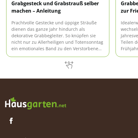
Grabgesteck und Grabstrauß selber
Grabbe
machen – Anleitung
zur Fr
Prachtvolle Gestecke und üppige Sträuße
Idealerw
dienen das ganze Jahr hindurch als
wechsel
dekorative Grabbegleiter. So knüpfen sie
Jahresve
nicht nur zu Allerheiligen und Totensonntag
Teilen d
ein emotionales Band zu den Verstorbenen.
Frühjah
Wer ein Grabgesteck oder Grabstrauß
in Form
selber machen möchte, erhält hier eine
und wer
fundierte Anleitung.
frostun
Primeln
ersetzt.