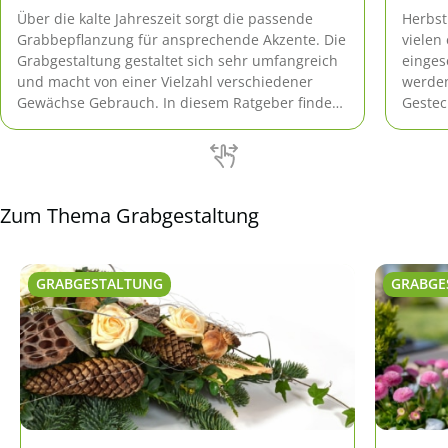
Über die kalte Jahreszeit sorgt die passende
Herbst
Grabbepflanzung für ansprechende Akzente. Die
viele
Grabgestaltung gestaltet sich sehr umfangreich
einges
und macht von einer Vielzahl verschiedener
werden
Gewächse Gebrauch. In diesem Ratgeber finden
Gestec
Sie 15 Tipps, die Ihnen die Grabbepflanzung
auf da
näherbringt.
Tipps 
Zum Thema Grabgestaltung
GRABGESTALTUNG
GRABGE