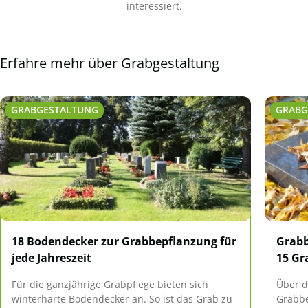
interessiert.
Erfahre mehr über Grabgestaltung
GRABGESTALTUNG
GRABG
18 Bodendecker zur Grabbepflanzung für
Grabb
jede Jahreszeit
15 Gr
Für die ganzjährige Grabpflege bieten sich
Über d
winterharte Bodendecker an. So ist das Grab zu
Grabbe