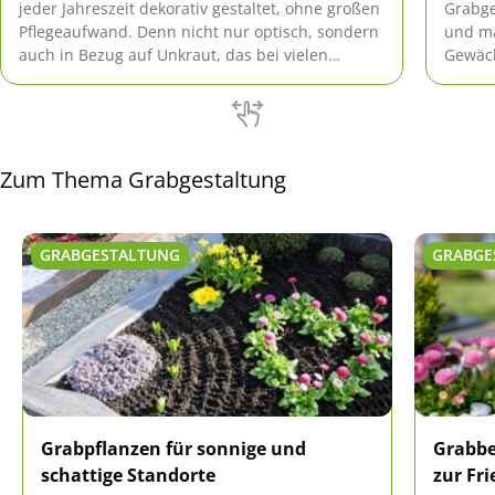
jeder Jahreszeit dekorativ gestaltet, ohne großen
Grabge
Pflegeaufwand. Denn nicht nur optisch, sondern
und ma
auch in Bezug auf Unkraut, das bei vielen
Gewäch
Bodendeckern kaum Chancen hat, sind die
Sie 15
Pflanzen optimal für ein ordentlich gestaltetes
näherb
Grab.
Zum Thema Grabgestaltung
GRABGESTALTUNG
GRABGE
Grabpflanzen für sonnige und
Grabbe
schattige Standorte
zur Fr