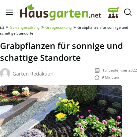
Hausgarten.net
»
»
»
Gartengestaltung
Grabgestaltung
Grabpflanzen für sonnige und
schattige Standorte
Grabpflanzen für sonnige und
schattige Standorte
15. September 2022
Garten-Redaktion
9 Minuten