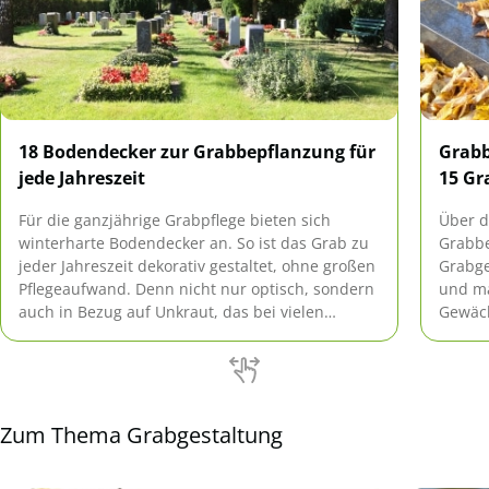
18 Bodendecker zur Grabbepflanzung für
Grabb
jede Jahreszeit
15 Gr
Für die ganzjährige Grabpflege bieten sich
Über d
winterharte Bodendecker an. So ist das Grab zu
Grabbe
jeder Jahreszeit dekorativ gestaltet, ohne großen
Grabge
Pflegeaufwand. Denn nicht nur optisch, sondern
und ma
auch in Bezug auf Unkraut, das bei vielen
Gewäch
Bodendeckern kaum Chancen hat, sind die
Sie 15
Pflanzen optimal für ein ordentlich gestaltetes
näherb
Grab.
Zum Thema Grabgestaltung