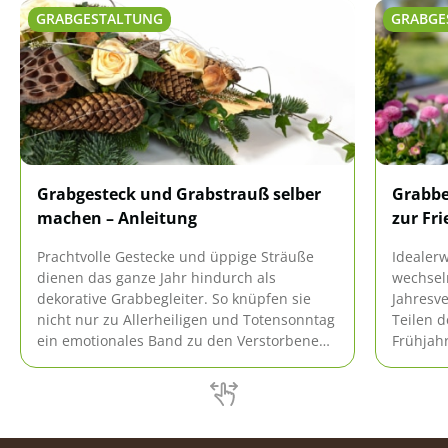
GRABGESTALTUNG
GRABGE
Grabgesteck und Grabstrauß selber
Grabbe
machen – Anleitung
zur Fr
Prachtvolle Gestecke und üppige Sträuße
Idealerw
dienen das ganze Jahr hindurch als
wechsel
dekorative Grabbegleiter. So knüpfen sie
Jahresve
nicht nur zu Allerheiligen und Totensonntag
Teilen d
ein emotionales Band zu den Verstorbenen.
Frühjah
Wer ein Grabgesteck oder Grabstrauß
in Form
selber machen möchte, erhält hier eine
und wer
fundierte Anleitung.
frostun
Primeln
ersetzt.