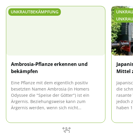
UNKRAUTBEKÄMPFUNG
UNKRAU
UNKRAU
Ambrosia-Pflanze erkennen und
Japani
bekämpfen
Mittel
Eine Pflanze mit dem eigentlich positiv
Japanis
besetzten Namen Ambrosia (in Homers
die sch
Odyssee die "Speise der Götter") ist ein
rasante
Ärgernis. Beziehungsweise kann zum
jedoch 
Ärgernis werden, wenn sich nicht
haben 1
Jedermann an ihrer Eindämmung beteiligt,
der inva
im Artikel erfahren Sie warum und wie.