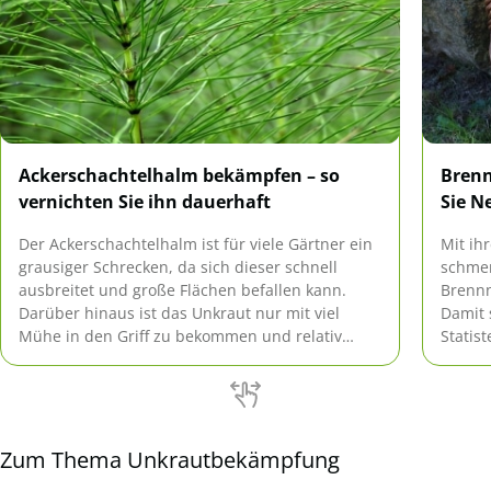
Ackerschachtelhalm bekämpfen – so
Brenn
vernichten Sie ihn dauerhaft
Sie N
Der Ackerschachtelhalm ist für viele Gärtner ein
Mit ih
grausiger Schrecken, da sich dieser schnell
schmer
ausbreitet und große Flächen befallen kann.
Brennn
Darüber hinaus ist das Unkraut nur mit viel
Damit 
Mühe in den Griff zu bekommen und relativ
Statis
schwierig dauerhaft zu entfernen.
es frü
erklär
dauerh
Zum Thema Unkrautbekämpfung