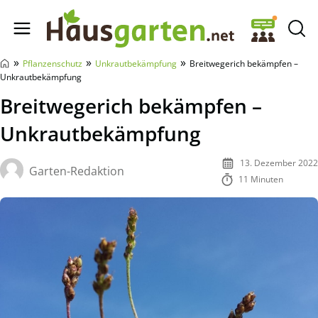
Hausgarten.net
»
»
»
Pflanzenschutz
Unkrautbekämpfung
Breitwegerich bekämpfen –
Unkrautbekämpfung
Breitwegerich bekämpfen –
Unkrautbekämpfung
13. Dezember 2022
Garten-Redaktion
11 Minuten