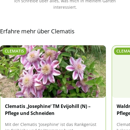
Ich schreibe über alles, was mich in meinem Garten
interessiert.
Erfahre mehr über Clematis
CLEMATIS
CLEMA
Clematis ‚Josephine‘ TM Evijohill (N) –
Waldr
Pflege und Schneiden
Pfleg
Mit der Clematis 'Josephine' ist das Rankgerüst
Clemat