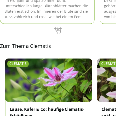
im Frühjahr und Spätsommer bunt.
bekann
Unterschiedlich lange Blütenblätter machen die
gehört
Blüten erst schön. Im Inneren der Blüte sind sie
ausges
kurz, zahlreich und rosa, wie bei einem Pom
von bi
Pom. Dieser zarte Blütentraum ist pflegeleicht.
Blüte.
Das is
der Bl
blüht 
Rubens
Zum Thema Clematis
das sc
das ei
Winter
CLEMATIS
CLEMAT
Läuse, Käfer & Co: häufige Clematis-
Clemat
Schädlinge
spät- 