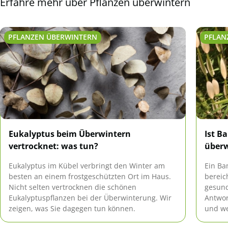
Erfahre mehr über Pflanzen überwintern
PFLANZEN ÜBERWINTERN
PFLAN
Eukalyptus beim Überwintern
Ist B
vertrocknet: was tun?
über
Eukalyptus im Kübel verbringt den Winter am
Ein Ba
besten an einem frostgeschützten Ort im Haus.
bereic
Nicht selten vertrocknen die schönen
gesund
Eukalyptuspflanzen bei der Überwinterung. Wir
Antwor
zeigen, was Sie dagegen tun können.
und we