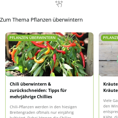
Zum Thema Pflanzen überwintern
PFLANZEN ÜBERWINTERN
PFLANZ
Chili überwintern &
Kräute
zurückschneiden: Tipps für
Kräute
mehrjährige Chillies
Viele G
den Wint
Chili-Pflanzen werden in den hiesigen
entsprec
Breitengraden oftmals nur einjährig
Kälte, d
kultiviert. Dabei können die Chilies