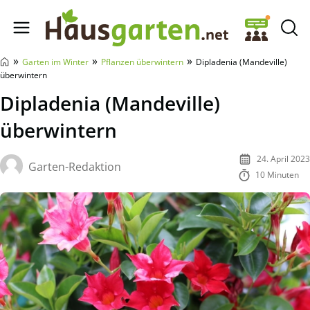
Hausgarten.net
»
»
»
Garten im Winter
Pflanzen überwintern
Dipladenia (Mandeville)
überwintern
Dipladenia (Mandeville)
überwintern
24. April 2023
Garten-Redaktion
10 Minuten