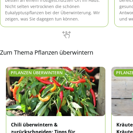
besten an einem frostgeschützten Ort im Haus.
bereic
Nicht selten vertrocknen die schönen
gesund
Eukalyptuspflanzen bei der Überwinterung. Wir
Antwor
zeigen, was Sie dagegen tun können.
und we
Zum Thema Pflanzen überwintern
PFLANZEN ÜBERWINTERN
PFLANZ
Chili überwintern &
Kräute
zurückschneiden: Tipps für
Kräute