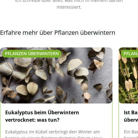
Ich schreibe über alles, was mich in meinem Garten
interessiert.
Erfahre mehr über Pflanzen überwintern
PFLANZEN ÜBERWINTERN
PFLAN
Eukalyptus beim Überwintern
Ist B
vertrocknet: was tun?
über
Eukalyptus im Kübel verbringt den Winter am
Ein Ba