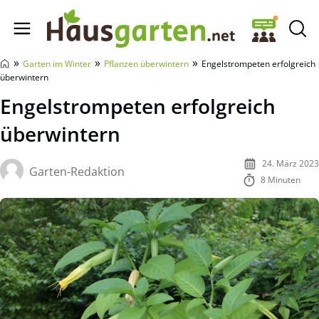
Hausgarten.net
»
»
»
Garten im Winter
Pflanzen überwintern
Engelstrompeten erfolgreich
überwintern
Engelstrompeten erfolgreich
überwintern
24. März 2023
Garten-Redaktion
8 Minuten