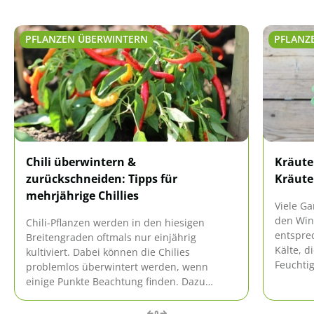
PFLANZEN ÜBERWINTERN
PFLANZ
Chili überwintern &
Kräute
zurückschneiden: Tipps für
Kräute
mehrjährige Chillies
Viele G
den Wint
Chili-Pflanzen werden in den hiesigen
entsprec
Breitengraden oftmals nur einjährig
Kälte, d
kultiviert. Dabei können die Chilies
Feuchtig
problemlos überwintert werden, wenn
richtig
einige Punkte Beachtung finden. Dazu
problem
gehören unter anderem die richtige
Vorbereitung und das optimale