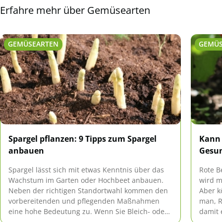
Erfahre mehr über Gemüsearten
GEMÜSEARTEN
GEMÜS
Spargel pflanzen: 9 Tipps zum Spargel
Kann 
anbauen
Gesun
Spargel lässt sich mit etwas Kenntnis über das
Rote B
Wachstum im Garten oder Hochbeet anbauen.
wird m
Neben der richtigen Standortwahl kommen den
Aber k
vorbereitenden und pflegenden Maßnahmen
man, R
eine hohe Bedeutung zu. Wenn Sie Bleich- oder
damit 
Grünspargel anbauen möchten, unterscheidet
hier.