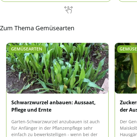
sich die Vorgehensweise geringfügig.
Zum Thema Gemüsearten
GEMÜSEARTEN
GEMÜSE
Schwarzwurzel anbauen: Aussaat,
Zucker
Pflege und Ernte
der Aus
Garten-Schwarzwurzel anzubauen ist auch
Der Gen
für Anfänger in der Pflanzenpflege sehr
Maiskol
einfach zu bewerkstelligen - wenn bei der
Hausgär