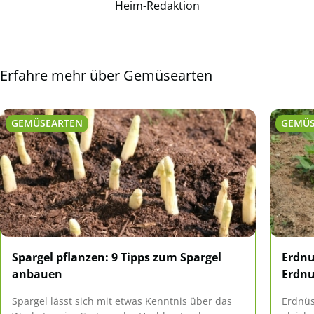
Heim-Redaktion
Erfahre mehr über Gemüsearten
GEMÜSEARTEN
GEMÜS
Spargel pflanzen: 9 Tipps zum Spargel
Erdnu
anbauen
Erdnu
Spargel lässt sich mit etwas Kenntnis über das
Erdnüs