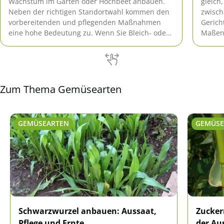
Wachstum im Garten oder Hochbeet anbauen.
gleich,
Neben der richtigen Standortwahl kommen den
zwisch
vorbereitenden und pflegenden Maßnahmen
Gerich
eine hohe Bedeutung zu. Wenn Sie Bleich- oder
Maßen 
Grünspargel anbauen möchten, unterscheidet
Wie gu
sich die Vorgehensweise geringfügig.
Zum Thema Gemüsearten
GEMÜSEARTEN
GEMÜSE
Schwarzwurzel anbauen: Aussaat,
Zucker
Pflege und Ernte
der Aus