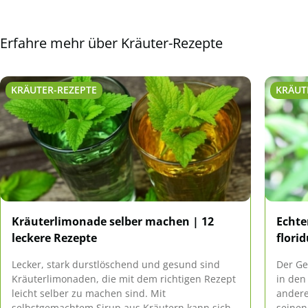
Erfahre mehr über Kräuter-Rezepte
KRÄUTER-REZEPTE
KRÄUT
Kräuterlimonade selber machen | 12
Echte
leckere Rezepte
florid
Lecker, stark durstlöschend und gesund sind
Der Ge
Kräuterlimonaden, die mit dem richtigen Rezept
in den
leicht selber zu machen sind. Mit
andere
selbstgemachtem Sirup aus Kräutern kann sich
seinen