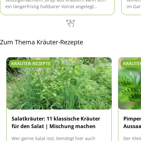
ein längerfristig haltbarer Vorrat angelegt
im Gar
werden. Unter Hausgarten.net finden Sie die
dazu g
besten Rezepte zum selber machen.
Zum Thema Kräuter-Rezepte
KRÄUTER-REZEPTE
KRÄUTE
Salatkräuter: 11 klassische Kräuter
Pimper
für den Salat | Mischung machen
Aussaa
Wer gerne Salat isst, benötigt hier auch
Der Kle